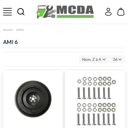
Accueil
AMI 6
AMI 6
Nom, Z à A
36