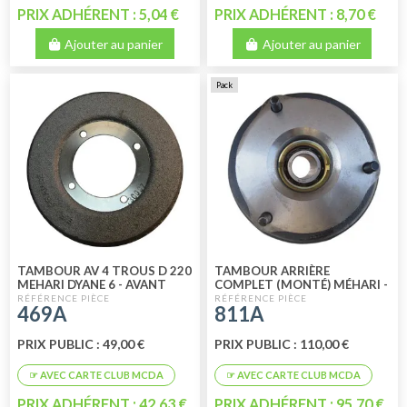
PRIX ADHÉRENT : 5,04 €
PRIX ADHÉRENT : 8,70 €
Ajouter au panier
Ajouter au panier
Pack
TAMBOUR AV 4 TROUS D 220
TAMBOUR ARRIÈRE
MEHARI DYANE 6 - AVANT
COMPLET (MONTÉ) MÉHARI -
1975 AMI 6 TS MODELES
2CV6 - 2CV4 - DYANE 6 -
469A
811A
DYANE 4 35
PRIX PUBLIC : 49,00 €
PRIX PUBLIC : 110,00 €
PRIX ADHÉRENT : 42,63 €
PRIX ADHÉRENT : 95,70 €