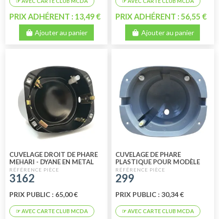
PRIX ADHÉRENT : 13,49 €
PRIX ADHÉRENT : 56,55 €
Ajouter au panier
Ajouter au panier
CUVELAGE DROIT DE PHARE
CUVELAGE DE PHARE
MEHARI - DYANE EN METAL
PLASTIQUE POUR MODÈLE
POUR OPTIQUE 2 PLOTS
CIBIE NM DROIT OU GAUCHE
3162
299
CIBIE AM
PRIX PUBLIC : 65,00 €
PRIX PUBLIC : 30,34 €