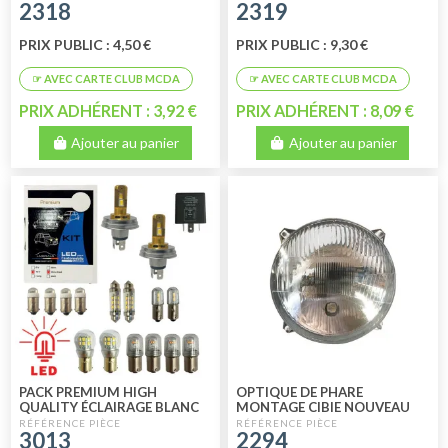
2318
2319
PRIX PUBLIC : 4,50 €
PRIX PUBLIC : 9,30 €
PRIX ADHÉRENT : 3,92 €
PRIX ADHÉRENT : 8,09 €
Ajouter au panier
Ajouter au panier
PACK PREMIUM HIGH
OPTIQUE DE PHARE
QUALITY ÉCLAIRAGE BLANC
MONTAGE CIBIE NOUVEAU
CHAUD LED 12V POUR
MODELE DROIT / GAUCHE
3013
2294
MÉHARI
GAMME PERFORMANCE