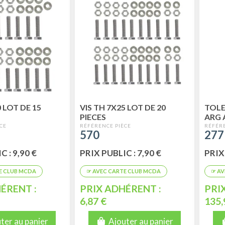
0 LOT DE 15
VIS TH 7X25 LOT DE 20
TOLE
PIECES
ARG 
SUPE
570
277
 : 9,90 €
PRIX PUBLIC : 7,90 €
PRIX
ÉRENT :
PRIX ADHÉRENT :
PRI
6,87 €
135,
ter au panier
Ajouter au panier