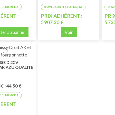
ÉRENT :
PRIX ADHÉRENT :
PRI
5 907,30 €
5 73
ter au panier
Voir
SSE D 2CV
K AZU QUALITE
E
C : 44,50 €
ÉRENT :