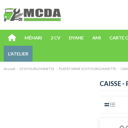
MÉHARI
2 CV
DYANE
AMI
CARTE 
L'ATELIER
Accueil
2CV FOURGONNETTE
PLATEFORME 2CV FOURGONNETTE
CAIS
CAISSE -