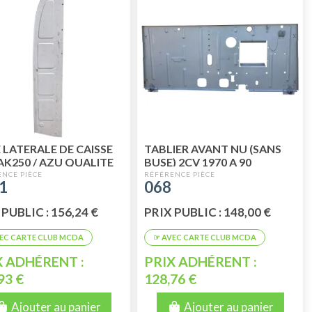
 LATERALE DE CAISSE
TABLIER AVANT NU (SANS
AK250 / AZU QUALITE
BUSE) 2CV 1970 A 90
RIEURE
BERLINE - FOURGONNETTE
1
068
 PUBLIC : 156,24 €
PRIX PUBLIC : 148,00 €
X ADHÉRENT :
PRIX ADHÉRENT :
93 €
128,76 €
Ajouter au panier
Ajouter au panier