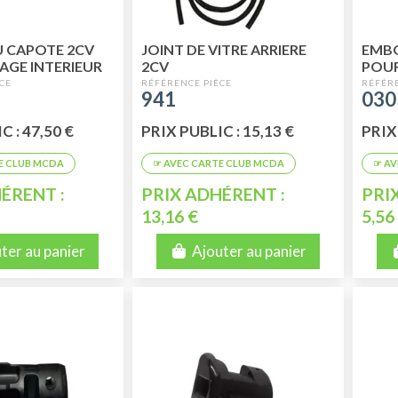
U CAPOTE 2CV
JOINT DE VITRE ARRIERE
EMB
AGE INTERIEUR
2CV
POUR
NEE)
INTÉ
941
030
C : 47,50 €
PRIX PUBLIC : 15,13 €
PRIX 
ÉRENT :
PRIX ADHÉRENT :
PRI
13,16 €
5,56
ter au panier
Ajouter au panier