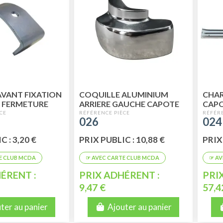
VANT FIXATION
COQUILLE ALUMINIUM
CHAR
 FERMETURE
ARRIERE GAUCHE CAPOTE
CAPO
E POUR 2CV
2CV AVEC VIS
026
024
 : 3,20 €
PRIX PUBLIC : 10,88 €
PRIX 
ÉRENT :
PRIX ADHÉRENT :
PRI
9,47 €
57,4
ter au panier
Ajouter au panier