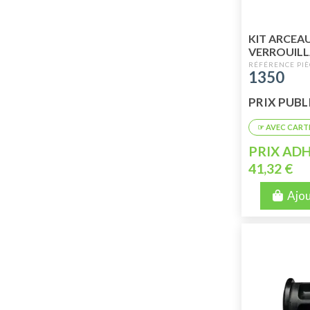
KIT ARCEA
VERROUILL
(SANS POIG
1350
PRIX PUBLI
PRIX ADH
41,32 €
Ajou