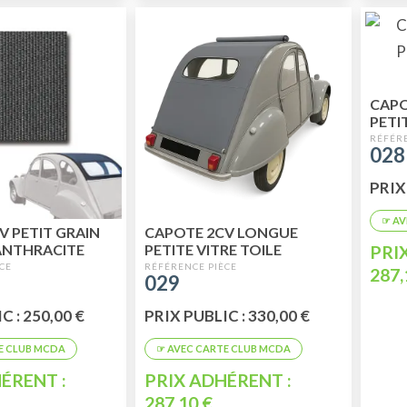
CAPO
PETI
PLAST
028
ANTH
PRIX
V PETIT GRAIN
CAPOTE 2CV LONGUE
ANTHRACITE
PETITE VITRE TOILE
PRI
PLASTIFIEÉ GRIS
287,
029
CORMORAN
C : 250,00 €
PRIX PUBLIC : 330,00 €
ÉRENT :
PRIX ADHÉRENT :
287,10 €