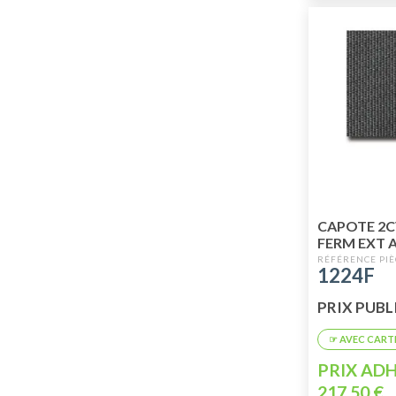
CAPOTE 2C
FERM EXT 
1224F
PRIX PUBLI
PRIX ADH
217,50 €