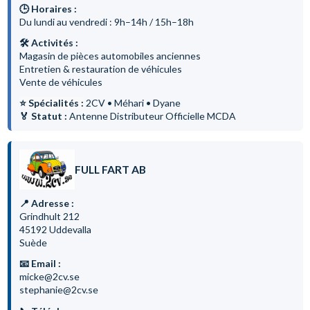
🕒 Horaires :
Du lundi au vendredi : 9h–14h / 15h–18h
🛠 Activités :
Magasin de pièces automobiles anciennes
Entretien & restauration de véhicules
Vente de véhicules
⭐ Spécialités :
2CV • Méhari • Dyane
🏅 Statut :
Antenne Distributeur Officielle MCDA
FULL FART AB
📍 Adresse :
Grindhult 212
45192 Uddevalla
Suède
📧 Email :
micke@2cv.se
stephanie@2cv.se