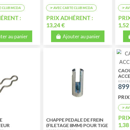
ÉRENT :
PRIX ADHÉRENT :
PRI
13,24 €
1,52
ter au panier
Ajouter au panier
CAO
ACCE
899
PRIX 
PRI
E
CHAPPE PEDALE DE FREIN
1,38
TEUR
(FILETAGE 8MM) POUR TIGE