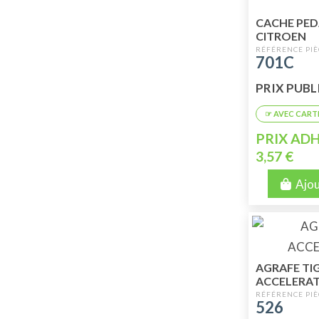
CACHE PED
CITROEN
701C
PRIX PUBLIC
PRIX ADH
3,57 €
Ajou
AGRAFE TI
ACCELERA
526