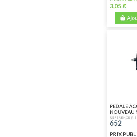
3,05 €
Ajou
PÉDALE AC
NOUVEAU 
AXE (MODÈ
652
PRIX PUBLI