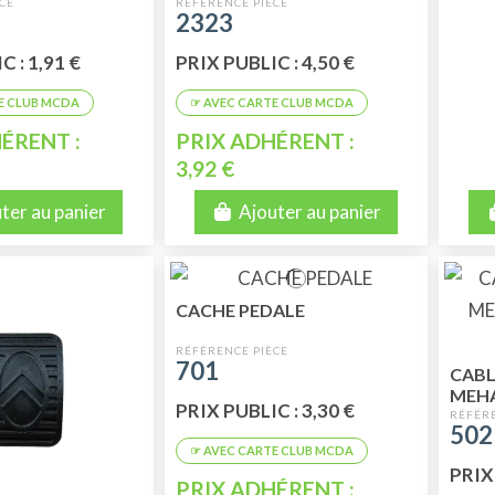
8 MM
2323
 : 1,91 €
PRIX PUBLIC : 4,50 €
ÉRENT :
PRIX ADHÉRENT :
3,92 €
ter au panier
Ajouter au panier
CACHE PEDALE
701
CABL
MEHAR
PRIX PUBLIC : 3,30 €
AVAN
50
PRIX 
PRIX ADHÉRENT :