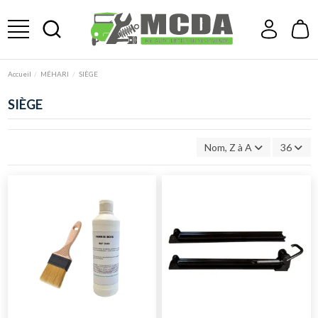
Accueil
MÉHARI
SIÈGE
SIÈGE
Nom, Z à A
36