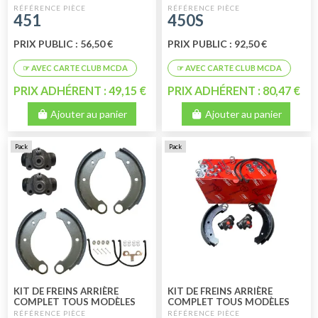
180 MM LOOCKHEED 9 MM
180 MM LOOCKHEED 8MM
451
450S
VALEO
PRIX PUBLIC : 56,50 €
PRIX PUBLIC : 92,50 €
PRIX ADHÉRENT : 49,15 €
PRIX ADHÉRENT : 80,47 €
Ajouter au panier
Ajouter au panier
Pack
Pack
KIT DE FREINS ARRIÈRE
KIT DE FREINS ARRIÈRE
COMPLET TOUS MODÈLES
COMPLET TOUS MODÈLES
180 MM LOOCKHEED 8 MM
180 MM LHM TRW - VALEO