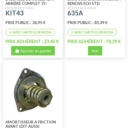
ARRIÈRE COMPLET 72-
RENOVE ECH STD
MÉHARI -2CV- DYANE
KIT43
635A
PRIX PUBLIC : 26,95 €
PRIX PUBLIC : 85,39 €
PRIX ADHÉRENT : 23,45 €
PRIX ADHÉRENT : 74,29 €
Ajouter au panier
Voir
AMORTISSEUR A FRICTION
AVANT (DIT AUSSI