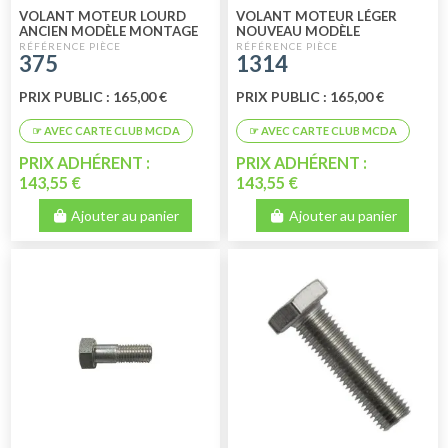
VOLANT MOTEUR LOURD
VOLANT MOTEUR LÉGER
ANCIEN MODÈLE MONTAGE
NOUVEAU MODÈLE
JUSQU'À 04/1982 (3CV) NEUF
MONTAGE APRÈS 04/1982
375
1314
(3CV) NEUF
PRIX PUBLIC : 165,00 €
PRIX PUBLIC : 165,00 €
PRIX ADHÉRENT :
PRIX ADHÉRENT :
143,55 €
143,55 €
Ajouter au panier
Ajouter au panier