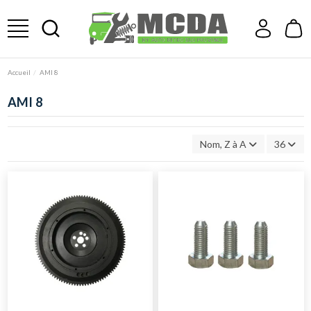
Accueil
AMI 8
AMI 8
Nom, Z à A
36