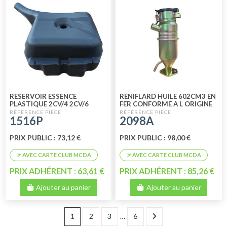
RESERVOIR ESSENCE
RENIFLARD HUILE 602CM3 EN
PLASTIQUE 2CV/4 2CV/6
FER CONFORME A L ORIGINE
MEHARI DYANE AMI 6
SORTIE VERS LE HAUT
1516P
2098A
PERFORMANCE
PRIX PUBLIC : 73,12 €
PRIX PUBLIC : 98,00 €
PRIX ADHÉRENT : 63,61 €
PRIX ADHÉRENT : 85,26 €
Ajouter au panier
Ajouter au panier
1
2
3
…
6