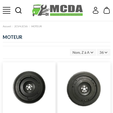
Accueil
2CV4-2CV6
MOTEUR
MOTEUR
Nom, Z à A
36