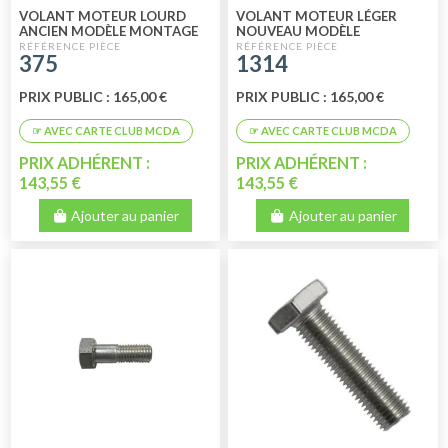
VOLANT MOTEUR LOURD
VOLANT MOTEUR LÉGER
ANCIEN MODÈLE MONTAGE
NOUVEAU MODÈLE
JUSQU'À 04/1982 (3CV) NEUF
MONTAGE APRÈS 04/1982
375
1314
(3CV) NEUF
PRIX PUBLIC : 165,00 €
PRIX PUBLIC : 165,00 €
PRIX ADHÉRENT :
PRIX ADHÉRENT :
143,55 €
143,55 €
Ajouter au panier
Ajouter au panier