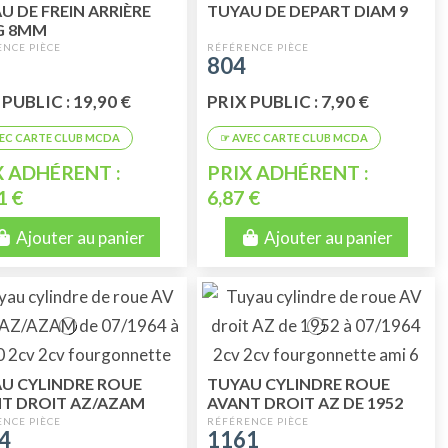
U DE FREIN ARRIÈRE
TUYAU DE DEPART DIAM 9
G 8MM
804
PUBLIC : 19,90 €
PRIX PUBLIC : 7,90 €
X ADHÉRENT :
PRIX ADHÉRENT :
1 €
6,87 €
Ajouter au panier
Ajouter au panier
U CYLINDRE ROUE
TUYAU CYLINDRE ROUE
T DROIT AZ/AZAM
AVANT DROIT AZ DE 1952
964 JUSQU'EN 02/70
JUSQU'EN 07/1964(VOIR
4
1161
1164)