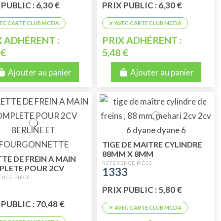
PUBLIC : 6,30 €
PRIX PUBLIC : 6,30 €
X ADHÉRENT :
PRIX ADHÉRENT :
 €
5,48 €
Ajouter au panier
Ajouter au panier
TIGE DE MAITRE CYLINDRE
88MM X 8MM
TTE DE FREIN A MAIN
LETE POUR 2CV
1333
INE ET
RGONNETTE
PRIX PUBLIC : 5,80 €
PUBLIC : 70,48 €