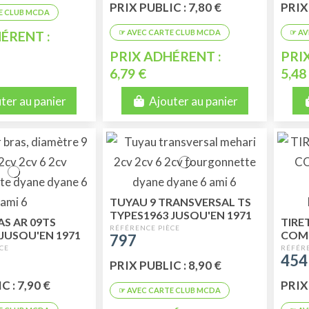
PRIX PUBLIC : 7,80 €
PRIX 
ÉRENT :
PRIX ADHÉRENT :
PRI
6,79 €
5,48
ter au panier
Ajouter au panier
TUYAU 9 TRANSVERSAL TS
TYPES1963 JUSQU'EN 1971
AS AR 09TS
TIRE
 JUSQU'EN 1971
COMP
797
BERL
454
FOU
PRIX PUBLIC : 8,90 €
 : 7,90 €
PRIX 