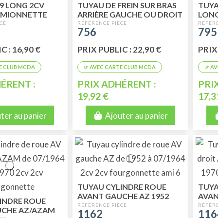
 9 LONG 2CV
TUYAU DE FREIN SUR BRAS
TUYA
AMIONNETTE
ARRIÈRE GAUCHE OU DROIT
LON
8MM
756
795
C : 16,90 €
PRIX PUBLIC : 22,90 €
PRIX 
ÉRENT :
PRIX ADHÉRENT :
PRI
19,92 €
17,3
ter au panier
Ajouter au panier
TUYAU CYLINDRE ROUE
TUYA
AVANT GAUCHE AZ 1952
AVAN
INDRE ROUE
JUSQU'EN 07/64( METTRE
07/1
UCHE AZ/AZAM
1162
116
REF 1165 )