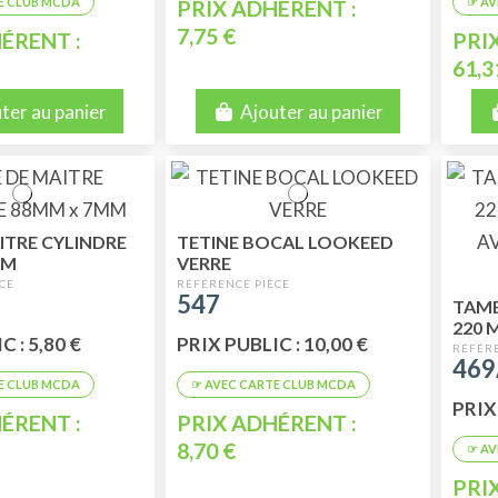
PRIX ADHÉRENT :
7,75 €
ÉRENT :
PRI
61,3
ter au panier
Ajouter au panier
ITRE CYLINDRE
TETINE BOCAL LOOKEED
MM
VERRE
547
TAMB
220 
 : 5,80 €
PRIX PUBLIC : 10,00 €
AVAN
46
MOD
PRIX 
ÉRENT :
PRIX ADHÉRENT :
8,70 €
PRI