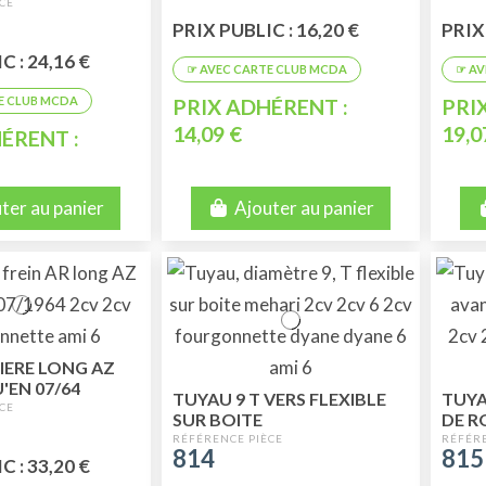
U'EN 02/70
PRIX PUBLIC : 16,20 €
PRIX 
C : 24,16 €
PRIX ADHÉRENT :
PRI
14,09 €
19,0
ÉRENT :
ter au panier
Ajouter au panier
IERE LONG AZ
'EN 07/64
TUYAU 9 T VERS FLEXIBLE
TUYA
SUR BOITE
DE R
814
815
C : 33,20 €