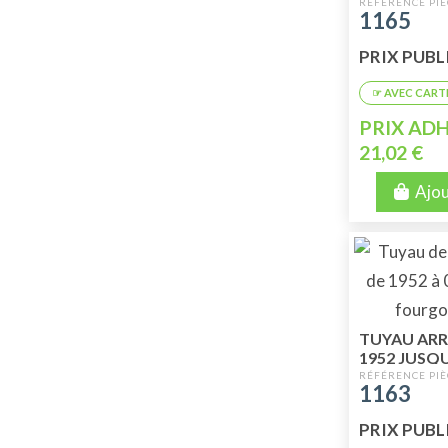
07/64 JUSQ
1165
PRIX PUBLI
PRIX ADH
21,02 €
Ajou
TUYAU ARR
1952 JUSQU
1163
PRIX PUBLI