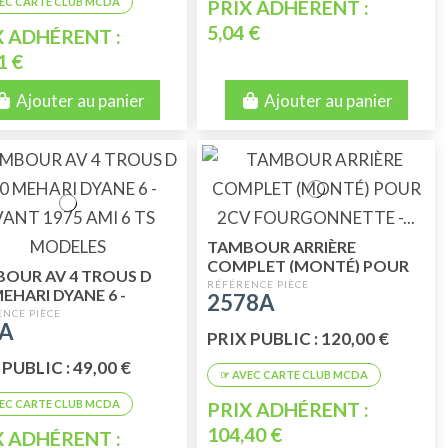
PRIX ADHÉRENT :
5,04 €
X ADHÉRENT :
1 €
Ajouter au panier
Ajouter au panier
TAMBOUR ARRIÈRE
COMPLET (MONTÉ) POUR
OUR AV 4 TROUS D
2CV FOURGONNETTE -
MEHARI DYANE 6 -
2578A
ACADIANE - AMI 8 Ø 36
T 1975 AMI 6 TS
9A
ELES
PRIX PUBLIC : 120,00 €
PUBLIC : 49,00 €
PRIX ADHÉRENT :
104,40 €
X ADHÉRENT :