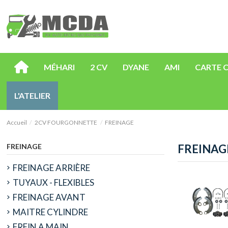
MÉHARI
2 CV
DYANE
AMI
CARTE 
L'ATELIER
Accueil
2CV FOURGONNETTE
FREINAGE
FREINAGE
FREINAG
FREINAGE ARRIÈRE
TUYAUX - FLEXIBLES
FREINAGE AVANT
MAITRE CYLINDRE
FREIN A MAIN