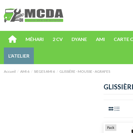
MÉHARI
2 CV
DYANE
AMI
CARTE 
L'ATELIER
Accueil
AMI 6
SIEGES AMI 6
GLISSIÈRE - MOUSSE - AGRAFES
GLISSIÈR
Pack