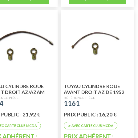
U CYLINDRE ROUE
TUYAU CYLINDRE ROUE
T DROIT AZ/AZAM
AVANT DROIT AZ DE 1952
964 JUSQU'EN 02/70
JUSQU'EN 07/1964(VOIR
4
1161
1164)
PUBLIC : 21,92 €
PRIX PUBLIC : 16,20 €
X ADHÉRENT :
PRIX ADHÉRENT :