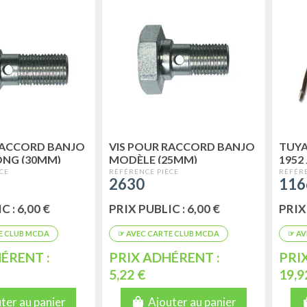
RACCORD BANJO
VIS POUR RACCORD BANJO
TUYA
NG (30MM)
MODÈLE (25MM)
1952
2630
116
 : 6,00 €
PRIX PUBLIC : 6,00 €
PRIX 
ÉRENT :
PRIX ADHÉRENT :
PRI
5,22 €
19,9
ter au panier
Ajouter au panier