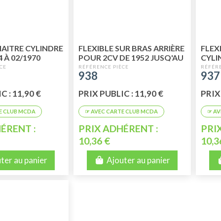
MAITRE CYLINDRE
FLEXIBLE SUR BRAS ARRIÈRE
FLEX
4 À 02/1970
POUR 2CV DE 1952 JUSQ'AU
CYLI
07/1964 - AMI 6 DE 1961 AU
07.1
938
937
07/1963
C : 11,90 €
PRIX PUBLIC : 11,90 €
PRIX 
ÉRENT :
PRIX ADHÉRENT :
PRI
10,36 €
10,3
ter au panier
Ajouter au panier