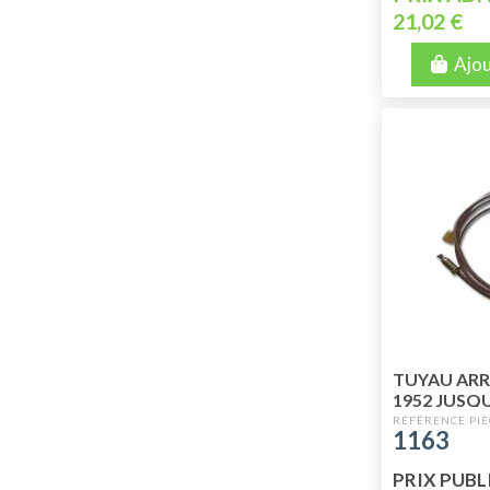
21,02 €
Ajou
TUYAU ARR
1952 JUSQU
1163
PRIX PUBLI