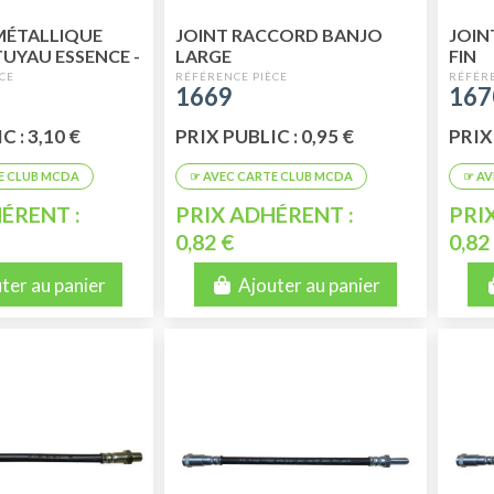
MÉTALLIQUE
JOINT RACCORD BANJO
JOIN
TUYAU ESSENCE -
LARGE
FIN
IN
1669
167
 : 3,10 €
PRIX PUBLIC : 0,95 €
PRIX 
ÉRENT :
PRIX ADHÉRENT :
PRI
0,82 €
0,82
ter au panier
Ajouter au panier