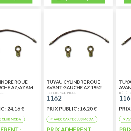
INDRE ROUE
TUYAU CYLINDRE ROUE
TUYA
UCHE AZ/AZAM
AVANT GAUCHE AZ 1952
AVAN
U'EN 02/70
JUSQU'EN 07/64( METTRE
07/1
1162
116
REF 1165 )
C : 24,16 €
PRIX PUBLIC : 16,20 €
PRIX 
ÉRENT :
PRIX ADHÉRENT :
PRI