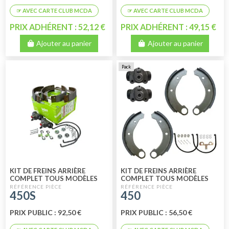
PRIX ADHÉRENT : 52,12 €
PRIX ADHÉRENT : 49,15 €
Ajouter au panier
Ajouter au panier
Pack
KIT DE FREINS ARRIÈRE
KIT DE FREINS ARRIÈRE
COMPLET TOUS MODÈLES
COMPLET TOUS MODÈLES
180 MM LOOCKHEED 8MM
180 MM LOOCKHEED 8 MM
450S
450
VALEO
PRIX PUBLIC : 92,50 €
PRIX PUBLIC : 56,50 €