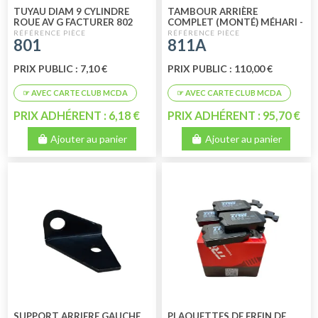
TUYAU DIAM 9 CYLINDRE
TAMBOUR ARRIÈRE
ROUE AV G FACTURER 802
COMPLET (MONTÉ) MÉHARI -
2CV6 - 2CV4 - DYANE 6 -
801
811A
DYANE 4 35
PRIX PUBLIC : 7,10 €
PRIX PUBLIC : 110,00 €
PRIX ADHÉRENT : 6,18 €
PRIX ADHÉRENT : 95,70 €
Ajouter au panier
Ajouter au panier
SUPPORT ARRIERE GAUCHE
PLAQUETTES DE FREIN DE