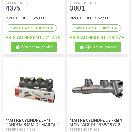
DYANE - ACADIANE - AMI 8
437S
3001
HIGH QU
PRIX PUBLIC : 25,00 €
PRIX PUBLIC : 62,50 €
PRIX ADHÉRENT : 21,75 €
PRIX ADHÉRENT : 54,37 €
Ajouter au panier
Ajouter au panier
MAITRE CYLINDRE LHM
MAITRE CYLINDRE DE FREIN
TANDEM 8 MM DE MARQUE
MONTAGE DE 1969/1972 2
FERODO
SORTIES Ø 9 LOCKHED