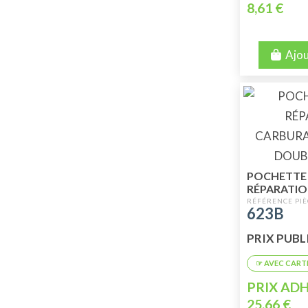
8,61 €
Ajou
POCHETTE
RÉPARATI
CARBURAT
623B
DOUBLE CO
GICLEUR 12
PRIX PUBLI
PRIX ADH
25,66 €