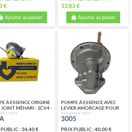
3 €
13,83 €
Ajouter au panier
Ajouter au panier
E À ESSENCE ORIGINE
POMPE À ESSENCE AVEC
 JOINT MÉHARI - 2CV4 -
LEVIER AMORCAGE POUR
 - DYANE 6 - ACADIANE
MÉHARI - 2CV4 - 2CV6 -
6A
3005
DYANE 6 - ACADI
PUBLIC : 34,40 €
PRIX PUBLIC : 40,00 €