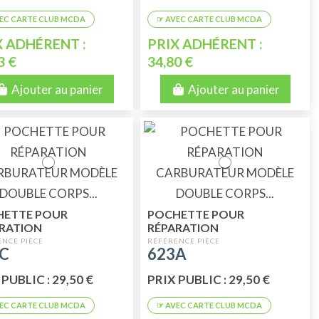
X ADHÉRENT :
PRIX ADHÉRENT :
3 €
34,80 €
Ajouter au panier
Ajouter au panier
HETTE POUR
POCHETTE POUR
RATION
RÉPARATION
BURATEUR MODÈLE
CARBURATEUR MODÈLE
C
623A
LE CORPS 26/35
DOUBLE CORPS 26/35
EUR 120/75
GICLEUR 120/70
PUBLIC : 29,50 €
PRIX PUBLIC : 29,50 €