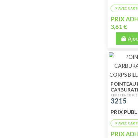
PRIX ADH
3,61 €
Ajou
POINTEAU
CARBURAT
CORPS BILL
3215
14MM
PRIX PUBLIC
PRIX ADH