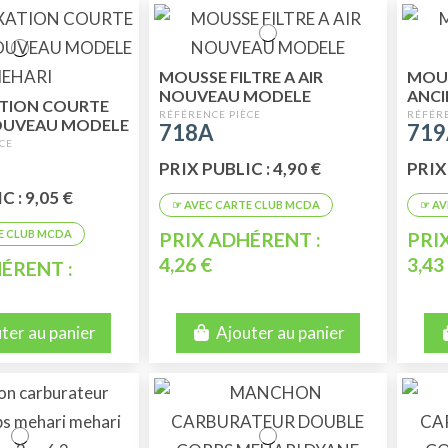
MOUSSE FILTRE A AIR
MOUS
NOUVEAU MODELE
ANCI
ATION COURTE
OUVEAU MODELE
718A
71
PRIX PUBLIC : 4,90 €
PRIX 
 : 9,05 €
PRIX ADHÉRENT :
PRI
4,26 €
3,43
ÉRENT :
ter au panier
Ajouter au panier