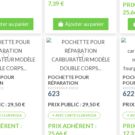
7,39 €
PRI
25,6
ter au panier
Ajouter au panier
 POUR
POCHETTE POUR
POCH
ON
RÉPARATION
POU
EUR MODÈLE
CARBURATEUR MODÈLE
MODÈ
623
622
RPS 26/35
DOUBLE CORPS 26/35
PICS
0/60
C : 29,50 €
PRIX PUBLIC : 29,50 €
PRIX 
ÉRENT :
PRIX ADHÉRENT :
PRI
25,66 €
17,3