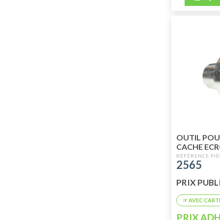
OUTIL PO
CACHE EC
ARRIERE M
2565
ORIGINE
PRIX PUBLI
PRIX ADH