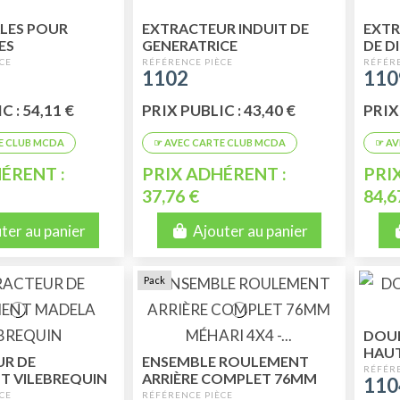
ALES POUR
EXTRACTEUR INDUIT DE
EXTR
ES
GENERATRICE
DE D
ES DE BOITE A
1102
110
C : 54,11 €
PRIX PUBLIC : 43,40 €
PRIX 
ÉRENT :
PRIX ADHÉRENT :
PRI
37,76 €
84,6
ter au panier
Ajouter au panier
Pack
DOUI
HAU
UR DE
ENSEMBLE ROULEMENT
T VILEBREQUIN
ARRIÈRE COMPLET 76MM
110
MÉHARI 4X4 - ACADIANE -