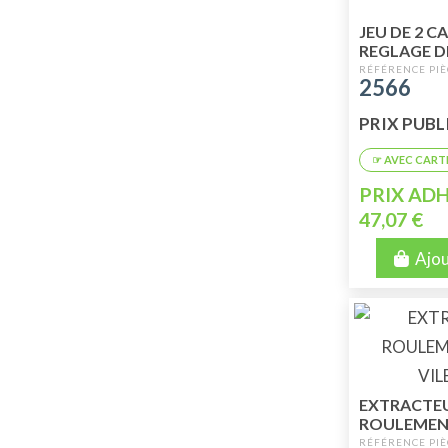
JEU DE 2 C
REGLAGE D
FOURCHETT
2566
VITESSES
PRIX PUBLI
PRIX ADH
47,07 €
Ajou
EXTRACTE
ROULEMEN