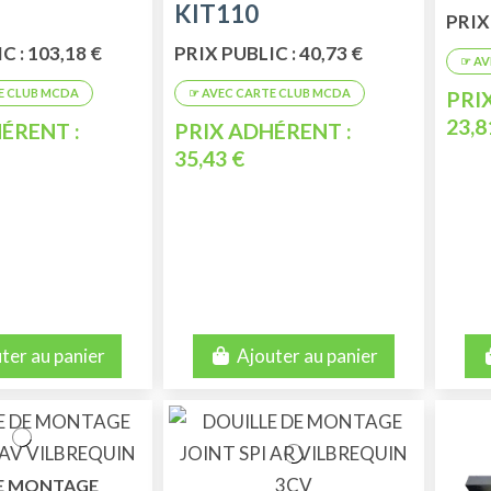
KIT110
AMI 81ER PRIX
PRIX 
C : 103,18 €
PRIX PUBLIC : 40,73 €
PRI
23,8
ÉRENT :
PRIX ADHÉRENT :
35,43 €
ter au panier
Ajouter au panier
DE MONTAGE