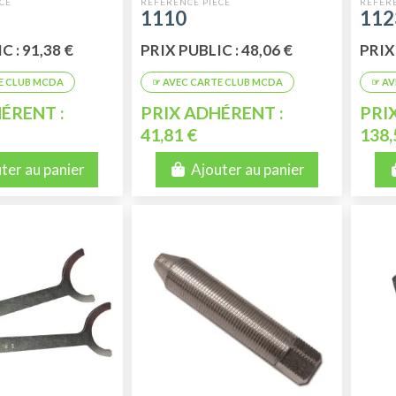
MONTAGE
1110
112
UE D'ORIGINE)
C : 91,38 €
PRIX PUBLIC : 48,06 €
PRIX
ÉRENT :
PRIX ADHÉRENT :
PRI
41,81 €
138,
ter au panier
Ajouter au panier