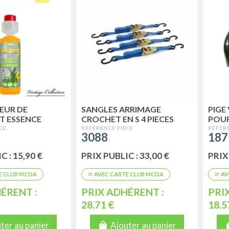
TEUR DE
SANGLES ARRIMAGE
PIGE
T ESSENCE
CROCHET EN S 4 PIECES
POUR
5
L'AL
3088
187
C : 15,90 €
PRIX PUBLIC : 33,00 €
PRIX 
ÉRENT :
PRIX ADHÉRENT :
PRI
28,71 €
18,5
ter au panier
Ajouter au panier