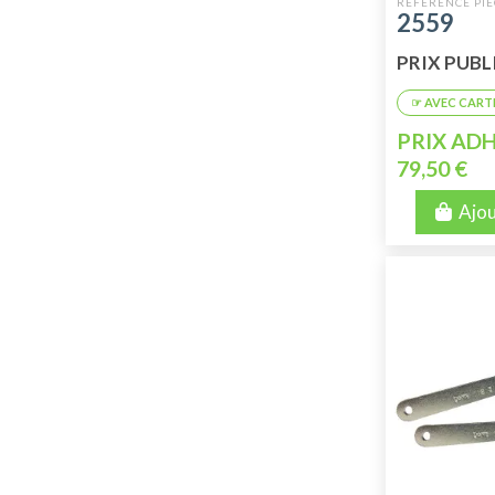
ARRIÈRE (
2559
EXCENTRIQ
PRIX PUBLI
PRIX ADH
79,50 €
Ajou