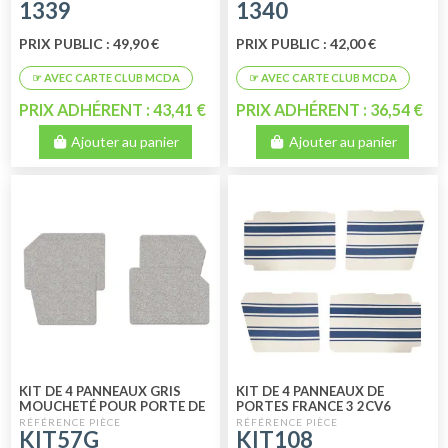
1339
1340
PRIX PUBLIC : 49,90 €
PRIX PUBLIC : 42,00 €
PRIX ADHÉRENT : 43,41 €
PRIX ADHÉRENT : 36,54 €
Ajouter au panier
Ajouter au panier
KIT DE 4 PANNEAUX GRIS
KIT DE 4 PANNEAUX DE
MOUCHETÉ POUR PORTE DE
PORTES FRANCE 3 2CV6
2 CV VERSION SUICIDE DE
PETIT MODELE
KIT57G
KIT108
1948 A 1964