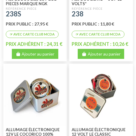
PIECES MARQUE NGK
VOLTS*
238S
238
PRIX PUBLIC : 27,95 €
PRIX PUBLIC : 11,80 €
PRIX ADHÉRENT : 24,31 €
PRIX ADHÉRENT : 10,26 €
Ajouter au panier
Ajouter au panier
ALLUMAGE ÉLECTRONIQUE
ALLUMAGE ÉLECTRONIQUE
12V LE COCORICO 100%
12 VOLT LE CLASSIC