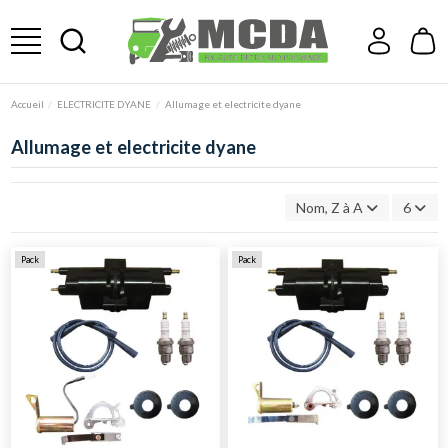
Accueil
ELECTRICITE DYANE
Allumage et electricite dyane
Allumage et electricite dyane
Nom, Z à A
6
Pack
Pack