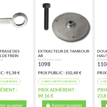
TRAGE DES
EXTRACTEUR DE TAMBOUR
DOUI
 DE FREIN
AR
HAU
MONTAGE
1098
110
UE D'ORIGINE)
C : 91,38 €
PRIX PUBLIC : 102,48 €
PRIX 
ÉRENT :
PRIX ADHÉRENT :
PRI
89,16 €
23,8
ter au panier
Ajouter au panier