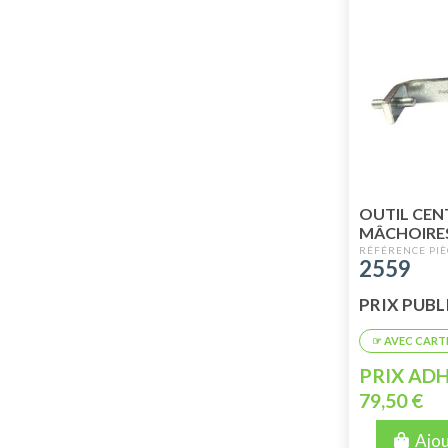
OUTIL CEN
MÂCHOIRES
ARRIÈRE (
2559
EXCENTRIQ
PRIX PUBLI
PRIX ADH
79,50 €
Ajou