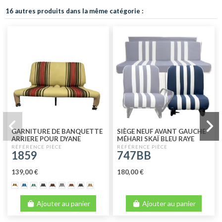
16 autres produits dans la même catégorie :
GARNITURE DE BANQUETTE
SIÈGE NEUF AVANT GAUCHE
ARRIERE POUR DYANE
MÉHARI SKAÏ BLEU RAYE
RABATTABLE TISSU BEIGE
BLANC
1859
747BB
RAYE ROUGE
139,00 €
180,00 €
Ajouter au panier
Ajouter au panier