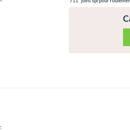
711
joint spi pour rouleme
C
: