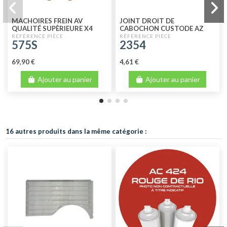
MACHOIRES FREIN AV
JOINT DROIT DE
QUALITÉ SUPÈRIEURE X4
CABOCHON CUSTODE AZ
2CV 2CV6 DYANE 4
AVANT 64
575S
2354
69,90 €
4,61 €
Ajouter au panier
Ajouter au panier
16 autres produits dans la même catégorie :