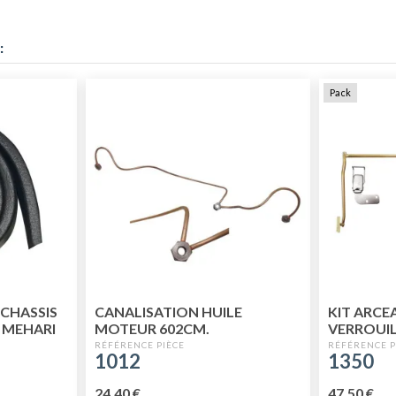
:
Pack
 CHASSIS
CANALISATION HUILE
KIT ARCE
 MEHARI
MOTEUR 602CM.
VERROUIL
(SANS PO
1012
1350
24,40 €
47,50 €