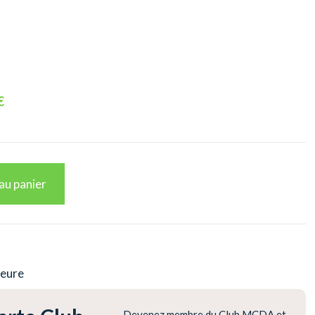
€
au panier
ieure
Devenez membre du Club MCDA et