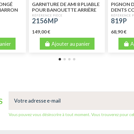
LONGÉ
GARNITURE DE AMI 8 PLIABLE
PIGNON D
 MARRON
POUR BANQUETTE ARRIÈRE
DENTS C
SKAÏ MARRON PERFORE
PERFORM
2156MP
819P
149,00 €
68,90 €
anier
Ajouter au panier
A
S
Vous pouvez vous désinscrire à tout moment. Vous trouverez pour cela 