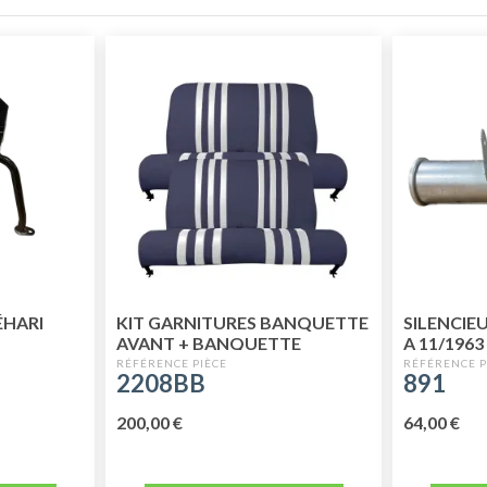
ÉHARI
KIT GARNITURES BANQUETTE
SILENCIE
AVANT + BANQUETTE
A 11/1963
ARRIÈRE SKAÏ BICOLORE BLEU
2208BB
891
BLANC
200,00 €
64,00 €