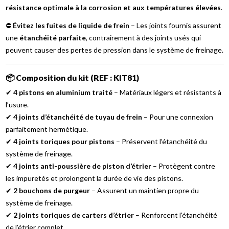
résistance optimale à la corrosion et aux températures élevées
.
⛔
Évitez les fuites de liquide de frein
– Les joints fournis assurent
une
étanchéité parfaite
, contrairement à des joints usés qui
peuvent causer des pertes de pression dans le système de freinage.
📦
Composition du kit (REF : KIT81)
✔
4 pistons en aluminium traité
– Matériaux légers et résistants à
l’usure.
✔
4 joints d’étanchéité de tuyau de frein
– Pour une connexion
parfaitement hermétique.
✔
4 joints toriques pour pistons
– Préservent l’étanchéité du
système de freinage.
✔
4 joints anti-poussière de piston d’étrier
– Protègent contre
les impuretés et prolongent la durée de vie des pistons.
✔
2 bouchons de purgeur
– Assurent un maintien propre du
système de freinage.
✔
2 joints toriques de carters d’étrier
– Renforcent l’étanchéité
de l’étrier complet.