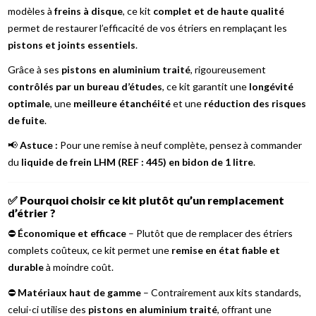
modèles à
freins à disque
, ce kit
complet et de haute qualité
permet de restaurer l’efficacité de vos étriers en remplaçant les
pistons et joints essentiels
.
Grâce à ses
pistons en aluminium traité
, rigoureusement
contrôlés par un bureau d’études
, ce kit garantit une
longévité
optimale
, une
meilleure étanchéité
et une
réduction des risques
de fuite
.
📢
Astuce :
Pour une remise à neuf complète, pensez à commander
du
liquide de frein LHM (REF : 445) en bidon de 1 litre
.
✅
Pourquoi choisir ce kit plutôt qu’un remplacement
d’étrier ?
⛔
Économique et efficace
– Plutôt que de remplacer des étriers
complets coûteux, ce kit permet une
remise en état fiable et
durable
à moindre coût.
⛔
Matériaux haut de gamme
– Contrairement aux kits standards,
celui-ci utilise des
pistons en aluminium traité
, offrant une