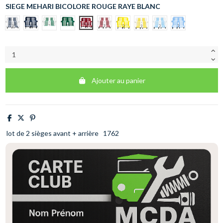
SIEGE MEHARI BICOLORE
ROUGE RAYE BLANC
BLANC RAYE BLEU
BLEU RAYE BLANC
BLANC RAYE VERT
VERT RAYE BLANC
ROUGE RAYE BLANC
BLANC RAYE ROUGE
JAUNE RAYE BLANC
BLANC RAYE JAUNE
BLANC RAYE BLEU 
BLEU CLAIR 
Ajouter au panier
lot de 2 sièges avant + arrière
1762