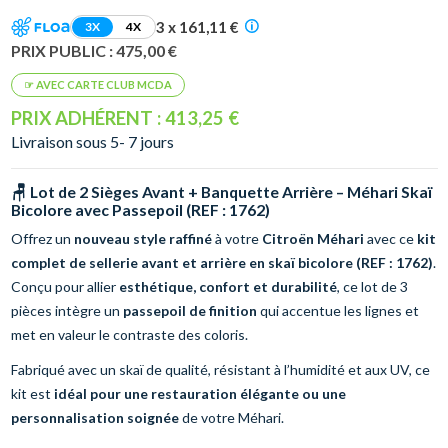
3 x 161,11 €
3X
4X
PRIX PUBLIC : 475,00 €
PRIX ADHÉRENT : 413,25 €
Livraison sous 5- 7 jours
🪑 Lot de 2 Sièges Avant + Banquette Arrière – Méhari Skaï
Bicolore avec Passepoil (REF : 1762)
Offrez un
nouveau style raffiné
à votre
Citroën Méhari
avec ce
kit
complet de sellerie avant et arrière en skaï bicolore (REF : 1762)
.
Conçu pour allier
esthétique, confort et durabilité
, ce lot de 3
pièces intègre un
passepoil de finition
qui accentue les lignes et
met en valeur le contraste des coloris.
Fabriqué avec un skaï de qualité, résistant à l’humidité et aux UV, ce
kit est
idéal pour une restauration élégante ou une
personnalisation soignée
de votre Méhari.