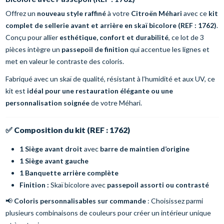
Offrez un
nouveau style raffiné
à votre
Citroën Méhari
avec ce
kit
complet de sellerie avant et arrière en skaï bicolore (REF : 1762)
.
Conçu pour allier
esthétique, confort et durabilité
, ce lot de 3
pièces intègre un
passepoil de finition
qui accentue les lignes et
met en valeur le contraste des coloris.
Fabriqué avec un skaï de qualité, résistant à l’humidité et aux UV, ce
kit est
idéal pour une restauration élégante ou une
personnalisation soignée
de votre Méhari.
✅
Composition du kit (REF : 1762)
1 Siège avant droit
avec
barre de maintien d’origine
1 Siège avant gauche
1 Banquette arrière complète
Finition :
Skaï bicolore avec
passepoil assorti ou contrasté
📢
Coloris personnalisables sur commande
: Choisissez parmi
plusieurs combinaisons de couleurs pour créer un intérieur unique