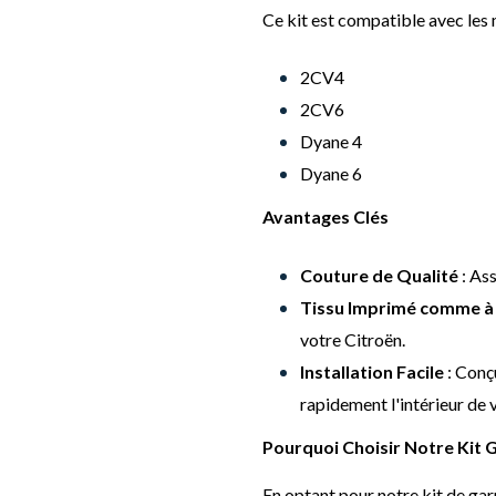
Ce kit est compatible avec les 
2CV4
2CV6
Dyane 4
Dyane 6
Avantages Clés
Couture de Qualité
: Ass
Tissu Imprimé comme à 
votre Citroën.
Installation Facile
: Conç
rapidement l'intérieur de 
Pourquoi Choisir Notre Kit G
En optant pour notre kit de gar