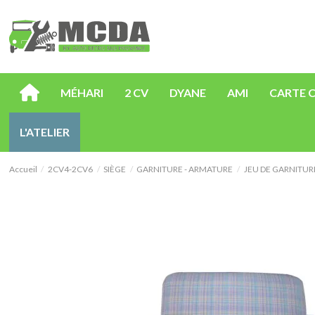
MÉHARI
2 CV
DYANE
AMI
CARTE 
L'ATELIER
Accueil
2CV4-2CV6
SIÈGE
GARNITURE - ARMATURE
JEU DE GARNITUR