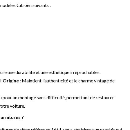
modèles Citroën suivants :
ure une durabilité et une esthétique irréprochables.
l'Origine
: Maintient l'authenticité et le charme vintage de
u pour un montage sans difficulté, permettant de restaurer
votre voiture.
arnitures ?
nitures de siège référence 1661, vous choisissez un produit qui