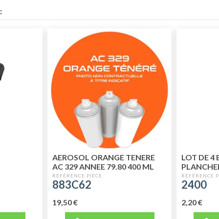
:
AEROSOL ORANGE TENERE
LOT DE 4
AC 329 ANNEE 79.80 400 ML
PLANCHE
883C62
2400
19,50 €
2,20 €