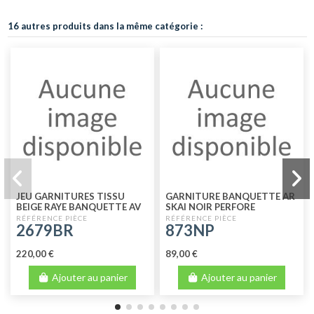
16 autres produits dans la même catégorie :
JEU GARNITURES TISSU
GARNITURE BANQUETTE AR
BEIGE RAYE BANQUETTE AV
SKAI NOIR PERFORE
+ BANQUETTE AR
2679BR
873NP
RABATTABLE DYANE
220,00 €
89,00 €
Ajouter au panier
Ajouter au panier