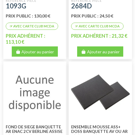
2CV 1949 A 03/53 LE LOT DE 2
DOSSIER(780MM X350MM)
1093G
2684D
PIECES
PRIX PUBLIC : 130,00 €
PRIX PUBLIC : 24,50 €
PRIX ADHÉRENT :
PRIX ADHÉRENT : 21,32 €
113,10 €
Ajouter au panier
Ajouter au panier
FOND DE SIEGE BANQUETTE
ENSEMBLE MOUSSE ASS+
AR ENAC 2CV BERLINE ASSISE
DOSS BANQUETTE AV OU AR