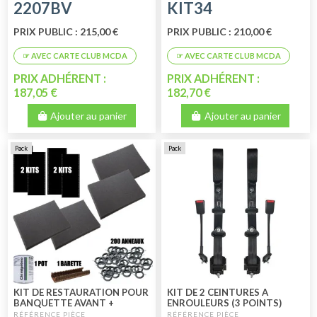
2207BV
KIT34
BANQUETTE ARRIÈRE 2CV -
DYANE
PRIX PUBLIC : 215,00 €
PRIX PUBLIC : 210,00 €
PRIX ADHÉRENT :
PRIX ADHÉRENT :
187,05 €
182,70 €
Ajouter au panier
Ajouter au panier
Pack
Pack
KIT DE RESTAURATION POUR
KIT DE 2 CEINTURES A
BANQUETTE AVANT +
ENROULEURS (3 POINTS)
ARRIÈRE 2CV - DYANE
POUR 2CV - DYANE