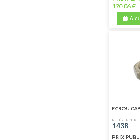
120,06 €
Ajou
ECROU CA
1438
PRIX PUBLIC