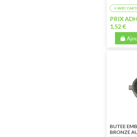
PRIX ADH
1,52 €
Ajou
BUTEE EM
BRONZE AU