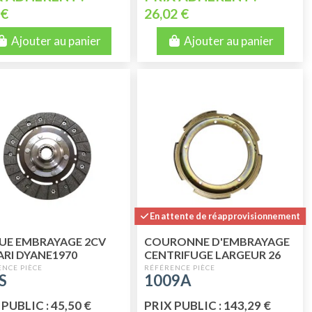
 €
26,02 €
Ajouter au panier
Ajouter au panier
En attente de réapprovisionnement
UE EMBRAYAGE 2CV
COURONNE D'EMBRAYAGE
RI DYANE1970
CENTRIFUGE LARGEUR 26
U'EN 1982 QUALITE
MM
S
1009A
RIEURE
PUBLIC : 45,50 €
PRIX PUBLIC : 143,29 €