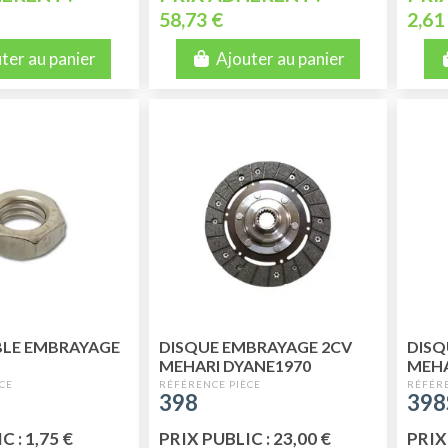
58,73 €
2,61
ter au panier
Ajouter au panier
BLE EMBRAYAGE
DISQUE EMBRAYAGE 2CV
DISQ
MEHARI DYANE1970
MEHA
JUSQU'EN 1982*
JUSQ
398
398
SUPE
 : 1,75 €
PRIX PUBLIC : 23,00 €
PRIX 