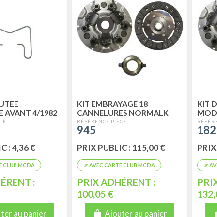
UTEE
KIT EMBRAYAGE 18
KIT 
 AVANT 4/1982
CANNELURES NORMALK
MODÈ
POUR VEHICULE DE 04/66 A
MON
945
182
02/70
04/1
 : 4,36 €
PRIX PUBLIC : 115,00 €
PRIX
ÉRENT :
PRIX ADHÉRENT :
PRI
100,05 €
132,
ter au panier
Ajouter au panier