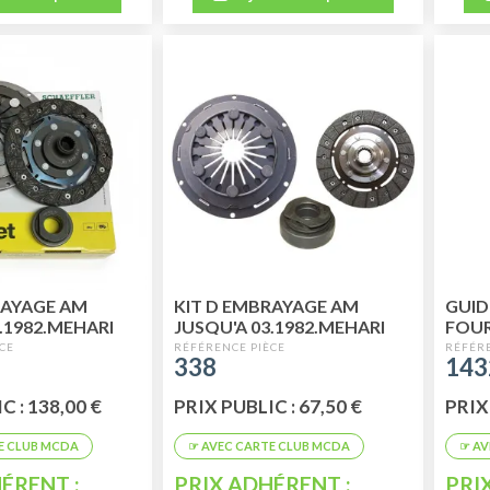
RAYAGE AM
KIT D EMBRAYAGE AM
GUID
.1982.MEHARI
JUSQU'A 03.1982.MEHARI
FOU
 MARQUE LUK
2CV DYANE
338
143
ITY PRIX
C : 138,00 €
PRIX PUBLIC : 67,50 €
PRIX 
ÉRENT :
PRIX ADHÉRENT :
PRI