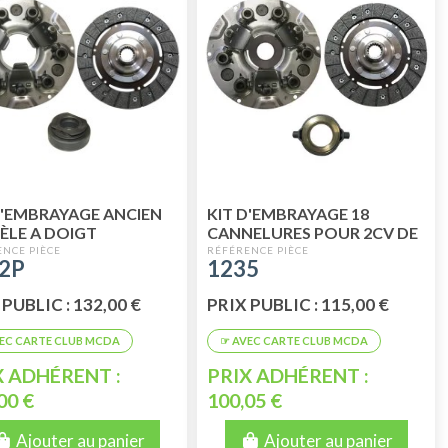
D'EMBRAYAGE ANCIEN
KIT D'EMBRAYAGE 18
LE A DOIGT
CANNELURES POUR 2CV DE
TAGE JUSQU'AU
04/66 AU 02/70 MODÈLE
2P
1235
982 PERFORMANCE
CENTRIFUGE
 PUBLIC : 132,00 €
PRIX PUBLIC : 115,00 €
X ADHÉRENT :
PRIX ADHÉRENT :
00 €
100,05 €
Ajouter au panier
Ajouter au panier