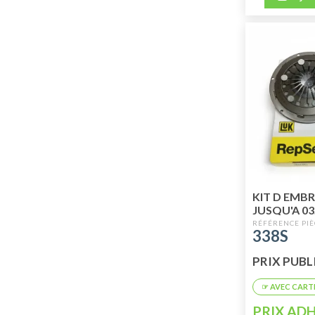
KIT D EMB
JUSQU'A 03
2CV DYANE
338S
HIGH QUAL
PRIX PUBLI
PRIX ADH