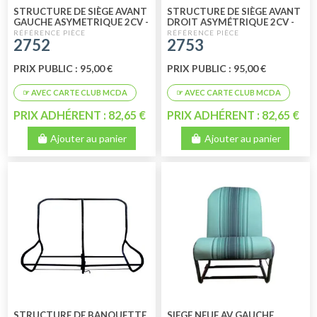
STRUCTURE DE SIÈGE AVANT
STRUCTURE DE SIÈGE AVANT
GAUCHE ASYMETRIQUE 2CV -
DROIT ASYMÉTRIQUE 2CV -
DYANE - ACADIANE
DYANE - ACADIANE
2752
2753
(CHAUFFEUR)
(PASSAGER)
PRIX PUBLIC : 95,00 €
PRIX PUBLIC : 95,00 €
PRIX ADHÉRENT : 82,65 €
PRIX ADHÉRENT : 82,65 €
Ajouter au panier
Ajouter au panier
STRUCTURE DE BANQUETTE
SIEGE NEUF AV GAUCHE