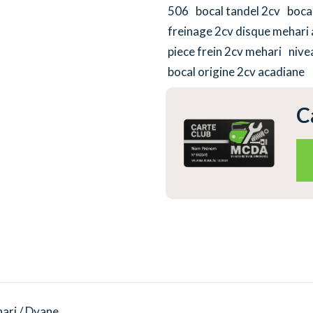
506
bocal tandel 2cv
bocal
freinage 2cv disque mehari 
piece frein 2cv mehari
nive
bocal origine 2cv acadiane
C
ari / Dyane