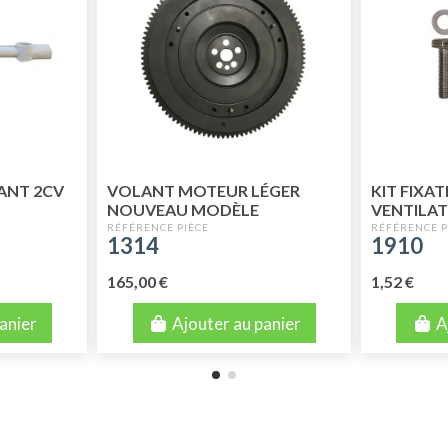
ANT 2CV
VOLANT MOTEUR LÉGER
KIT FIXAT
NOUVEAU MODÈLE
VENTILA
MONTAGE APRÈS 04/1982
1314
1910
(3CV) NEUF
165,00 €
1,52 €
anier
Ajouter au panier
A