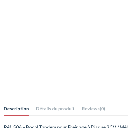
Description
Détails du produit
Reviews
(0)
Réf. 506 – Bocal Tandem pour Freinage à Disque 2CV / Méh