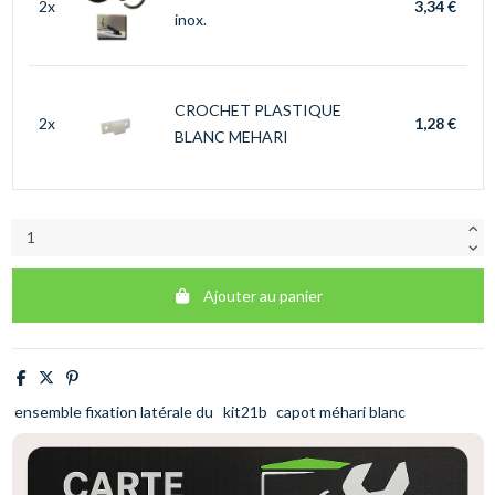
2x
3,34 €
inox.
CROCHET PLASTIQUE
2x
1,28 €
BLANC MEHARI
Ajouter au panier
ensemble fixation latérale du
kit21b
capot méhari blanc