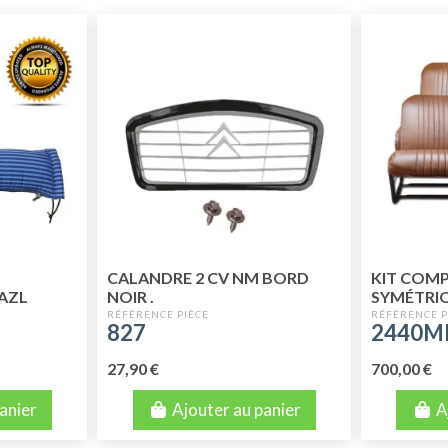
CALANDRE 2 CV NM BORD
KIT COMP
AZL
NOIR .
SYMÉTRI
AR. SKAÏ
827
2440M
27,90 €
700,00 €
anier
Ajouter au panier
A