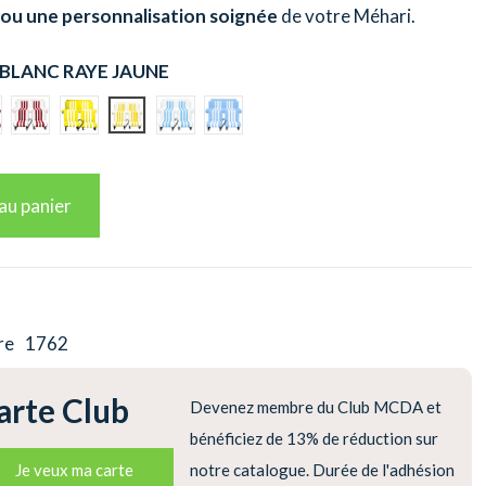
 ou une personnalisation soignée
de votre Méhari.
BLANC RAYE JAUNE
 VERT
AYE BLANC
OUGE RAYE BLANC
BLANC RAYE ROUGE
JAUNE RAYE BLANC
BLANC RAYE JAUNE
BLANC RAYE BLEU CLAIR
BLEU CLAIR RAYE BLANC
au panier
re
1762
arte Club
Devenez membre du Club MCDA et
bénéficiez de 13% de réduction sur
Je veux ma carte
notre catalogue. Durée de l'adhésion