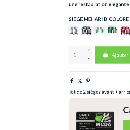
une restauration élégante
SIEGE MEHARI BICOLORE
BLANC RAYE BLEU
BLEU RAYE BLANC
BLANC RAYE
VERT R
R
Ajouter 
lot de 2 sièges avant + arriè
C