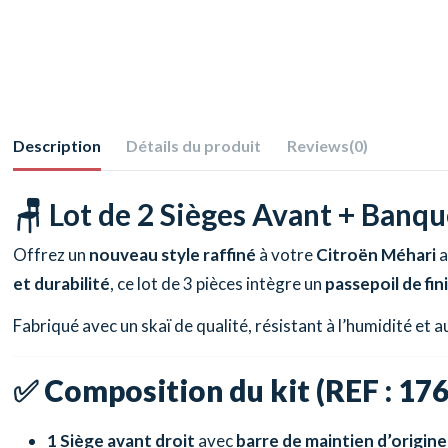
Description
Détails du produit
Reviews
(0)
🪑 Lot de 2 Sièges Avant + Banqu
Offrez un
nouveau style raffiné
à votre
Citroën Méhari
a
et durabilité
, ce lot de 3 pièces intègre un
passepoil de fin
Fabriqué avec un skaï de qualité, résistant à l’humidité et a
✅
Composition du kit (REF : 176
1 Siège avant droit
avec
barre de maintien d’origine