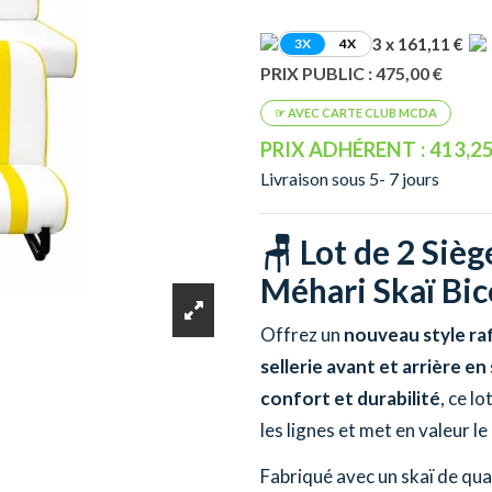
3 x 161,11 €
3X
4X
PRIX PUBLIC : 475,00 €
PRIX ADHÉRENT : 413,25
Livraison sous 5- 7 jours
🪑 Lot de 2 Siè
Méhari Skaï Bic
Offrez un
nouveau style raf
sellerie avant et arrière en
confort et durabilité
, ce l
les lignes et met en valeur le
Fabriqué avec un skaï de qual