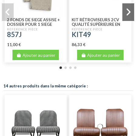
2 FONDS DE SIEGE ASSISE +
KIT RÉTROVISEURS 2CV
DOSSIER POUR 1 SIEGE
QUALITÉ SUPÉRIEURE EN
AVANT SEPARES 2CV TOILE
INOX
857J
KIT49
DE JUTE
11,00 €
86,33 €
Ajouter au panier
Ajouter au panier
14 autres produits dans la même catégorie :