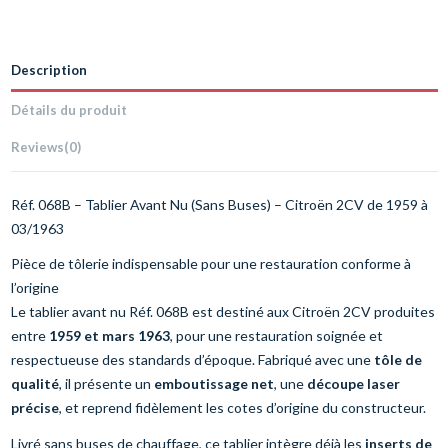
Description
Détails du produit
Reviews
(0)
Réf. 068B – Tablier Avant Nu (Sans Buses) – Citroën 2CV de 1959 à
03/1963
Pièce de tôlerie indispensable pour une restauration conforme à
l’origine
Le tablier avant nu Réf. 068B est destiné aux Citroën 2CV produites
entre
1959 et mars 1963
, pour une restauration soignée et
respectueuse des standards d’époque. Fabriqué avec une
tôle de
qualité
, il présente un
emboutissage net
, une
découpe laser
précise
, et reprend fidèlement les cotes d’origine du constructeur.
Livré sans buses de chauffage, ce tablier intègre déjà les
inserts de